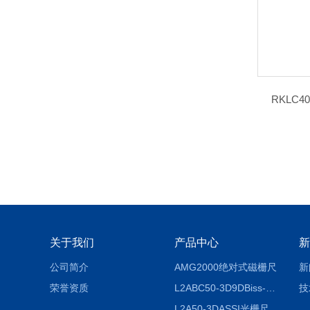
RKLC4
关于我们
产品中心
新
公司简介
AMG2000绝对式磁栅尺
新
荣誉资质
L2ABC50-3D9DBiss-C光栅尺
技
L2A50-3DASSI光栅尺