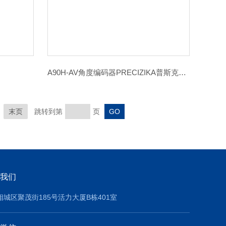
A90H-AV角度编码器PRECIZIKA普斯克圆光栅
末页
跳转到第
页
我们
相城区聚茂街185号活力大厦B栋401室