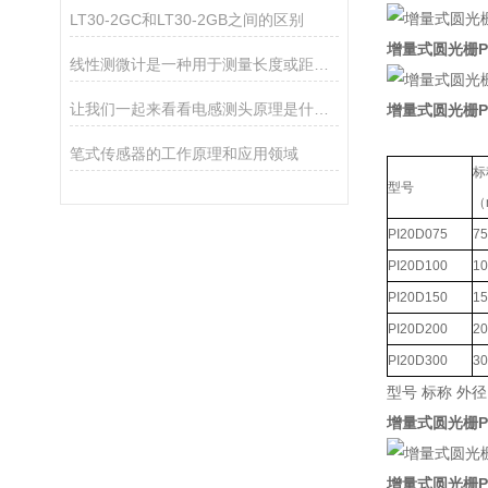
LT30-2GC和LT30-2GB之间的区别
增量式圆光栅P
线性测微计是一种用于测量长度或距离的高精度测量工具
让我们一起来看看电感测头原理是什么？
增量式圆光栅P
笔式传感器的工作原理和应用领域
标
型号
（
PI20D075
75
PI20D100
10
PI20D150
15
PI20D200
20
PI20D300
30
型号 标称 外径 
增量式圆光栅P
增量式圆光栅P