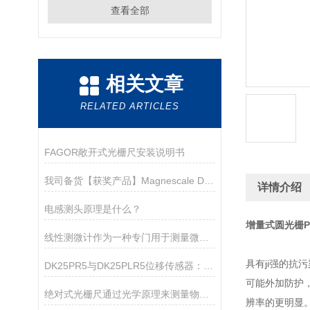
查看全部
相关文章
RELATED ARTICLES
FAGOR敞开式光栅尺安装说明书
​我司备货【获奖产品】Magnescale DK800S系列笔形测头
详情介绍
电感测头原理是什么？
增量式圆光栅P
线性测微计作为一种专门用于测量微小尺寸变化的精密仪器
具有ji强的
DK25PR5与DK25PLR5位移传感器：特殊工况下的性能分野
可能外加防护
绝对式光栅尺通过光学原理来测量物体的位置和位移
辨率的更明显