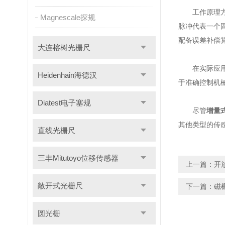
工作原理方面
Magnescale探规
脉冲代表一个
配备误差补偿
大连榕树光栅尺
在实际应用中
Heidenhain海德汉
于准确控制机
Diatest电子塞规
尽管
增量
其他类型的传
直线光栅尺
三丰Mitutoyo位移传感器
上一篇：
开
敞开式光栅尺
下一篇：
磁
圆光栅