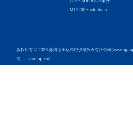
L2RP-3DFAGOR敞开式光栅尺
MT1200Heidenhain海德汉METRO 增量式长度计
版权所有 © 2026 苏州德美达精密仪器仪表有限公司(www.agauges.c
网
sitemap.xml