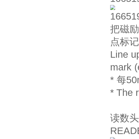
把磁励
点标记
Line u
mark (
* 每
* The 
读数头
READ