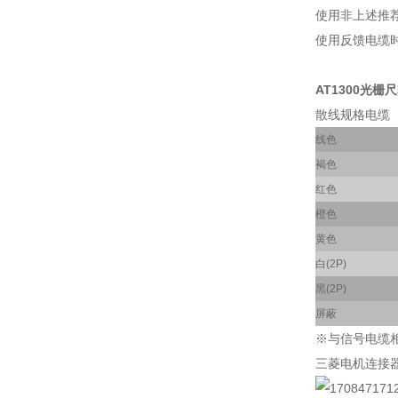
使用非上述推荐电
使用反馈电缆
AT1300光栅尺
散线规格电缆
线色
褐色
红色
橙色
黄色
白(2P)
黑(2P)
屏蔽
※与信号电缆相
三菱电机连接