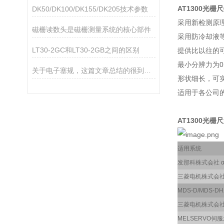
AT1300光栅尺
DK50/DK100/DK155/DK205技术参数
采用新检测原理
磁栅读数头是磁栅测量系统的核心部件
采用防冷却液
LT30-2GC和LT30-2GB之间的区别
提供比以往的
最小分辨力为0
关于电子塞规，这篇文章总结的很到位了
形状细长，可实现
适用于各公司
AT1300光栅尺
适用系统
发那科株式会社 
三菱电机株式会
MDS-D/MDS-D
三菱电机株式会
MELSERVO伺服