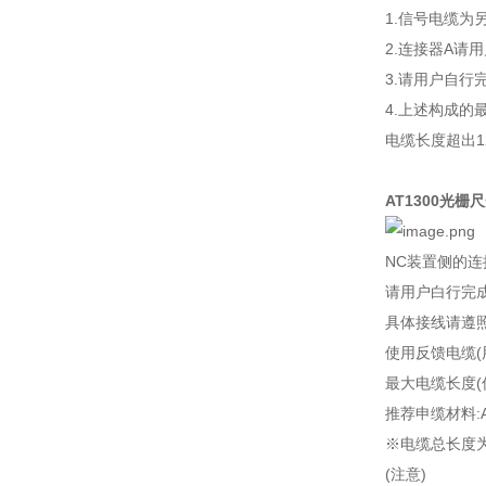
1.信号电缆
2.连接器A请
3.请用户自行
4.上述构成的
电缆长度超出1
AT1300光栅尺
NC装置侧的连
请用户白行完
具体接线请遵
使用反馈电缆(
最大电缆长度(
推荐申缆材料:A6
※电缆总长度为
(注意)