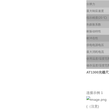
分辨力
最大响应速度
指示精度(20 ℃)
热膨胀系数
耐振动特性
耐冲击性
供电电源电压
最大消耗电流
使用温度/湿度范
储存温度/湿度范
AT1300光栅尺
连接示例 1
(（注意)