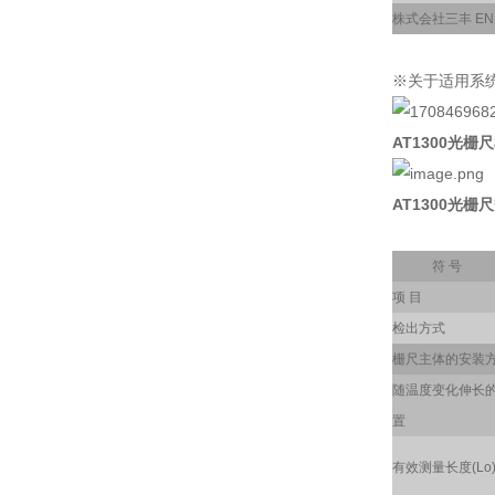
株式会社三丰 ENS
※关于适用系
AT1300光栅尺
AT1300光栅尺
符 号
项 目
检出方式
栅尺主体的安装
随温度变化伸长
置
有效测量长度(Lo