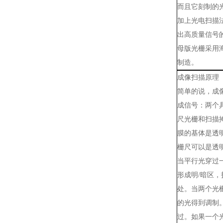
而且它刻制的
加上光电扫描
出高质量信号
母版光栅采用
制造。
成像扫描原理
简单的说，成
成信号：两个
尺光栅和扫描
膜的基体是透
栅尺可以是透
当平行光穿过
形成明/暗区
处。当两个光
的光得到调制
过。如果一个