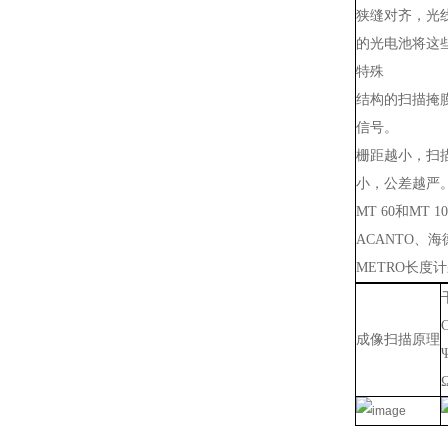
狭缝对齐，光
的光电池将这
特殊
结构的扫描掩
信号。
栅距越小，扫
小，公差越严
MT 60和MT 
ACANTO、海
METRO长度
成像扫描原理