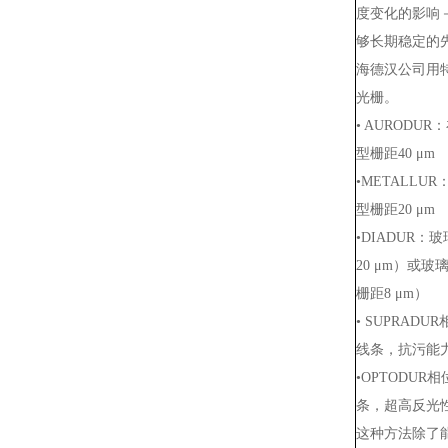
度变化的影响
够长期稳定的
海德汉公司用
光栅。
• AUROD
型栅距40 μm
•METALL
型栅距20 μm
•DIADUR
20 μm）或
栅距8 μm）
• SUPRA
线条，抗污能力
•OPTODU
条，超高反光性
这种方法除了