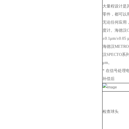
大量程设计是其
零件，都可以
无论任何应用
度计。海德汉C
±0.1μm/±0.0
海德汉METR
汉SPECTO
μm。
* 在信号处理
补偿后
检查球头