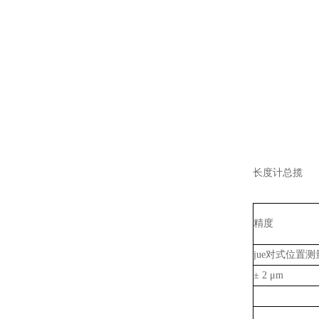
长度计总揽
精度
jue对式位置测
± 2 μm