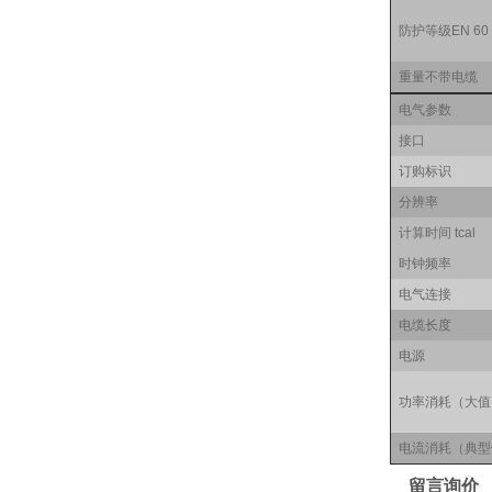
防护等级EN 60
重量不带电缆
电气参数
接口
订购标识
分辨率
计算时间 tcal
时钟频率
电气连接
电缆长度
电源
功率消耗（大值
电流消耗（典型
留言询价