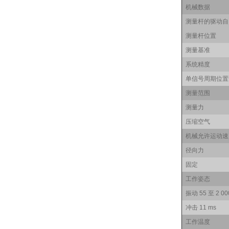
机械数据
测量杆的驱动自
测量杆位置
测量基准
系统精度
单信号周期位置
测量范围
测量力
压缩空气
机械允许运动速
径向力
固定
工作姿态
振动 55 至 2 00
冲击 11 ms
工作温度