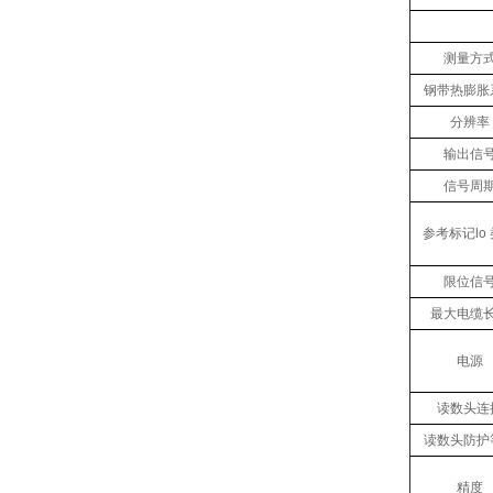
测量方
钢带热膨胀
分辨率
输出信
信号周
参考标记lo
限位信
最大电缆
电源
读数头连
读数头防护
精度