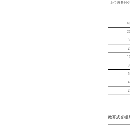
上位设备时钟
4
2
3
2
1
8
6
4
2
敞开式光栅