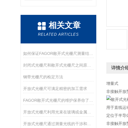
相关文章
RELATED ARTICLES
如何保证FAGOR敞开式光栅尺测量结果的准确性？
封闭式光栅尺和敞开式光栅尺之间原理区别及应用场合
详情介
钢带光栅尺的检定方法
增量式
开放式光栅尺可满足精密的加工需求
非接触开放
FAGOR敞开式光栅尺的维护保养你了解多少？
用于直线运
开放式光栅尺利用光束在玻璃或金属光栅上的折射和干涉现象
定位于半导
非接触开放
开放式光栅尺通过测量光线的干涉和衍射效应来获取物体的位置和尺寸信息