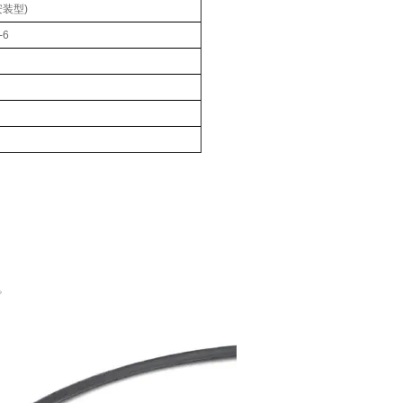
安装型)
-6
格。