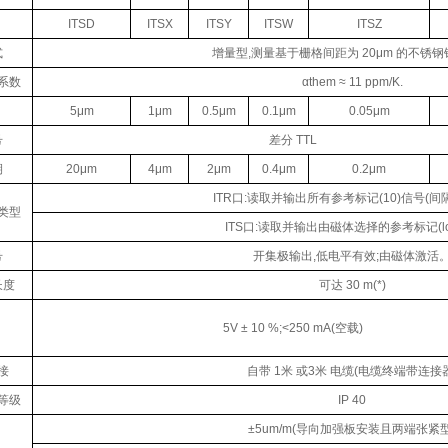
ITSD
ITSX
ITSY
ITSW
ITSZ
式
增量型,测量基于栅格间距为 20μm 的不锈
系数
αthem ≈ 11 ppm/K.
5μm
1μm
0.5μm
0.1μm
0.05μm
号
差分 TTL
期
20μm
4μm
2μm
0.4μm
0.2μm
ITR口:读取并输出所有参考标记(10)信号(间隔
 类型
ITS口:读取并输出由磁体选择的参考标记(l
号
开集极输出,低电平有效;由磁体激活
长度
可达 30 m(*)
5V ± 10 %;<250 mA(空载)
接
自带 1米 或3米 电缆(电缆终端带连接器
等级
IP 40
±5um/m(导向加强板安装且两端张紧型