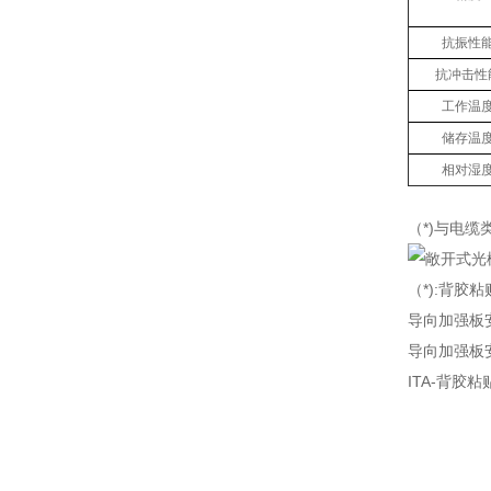
抗振性
抗冲击性
工作温
储存温
相对湿
（*)与电
（*):背胶粘
导向加强板安装
导向加强板安
ITA-背胶