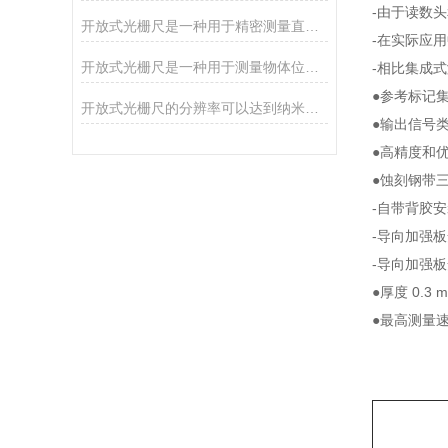
-由于读数
开放式光栅尺是一种用于精密测量直线位移的仪器
-在实际应
开放式光栅尺是一种用于测量物体位置和运动的高精度非接触式传感器
-相比集成
●参考标记
开放式光栅尺的分辨率可以达到纳米级别
●输出信号类型
●高精度和
●蚀刻钢带
-自带背胶
-导向加强
-导向加强板
●厚度 0.
●最高测量