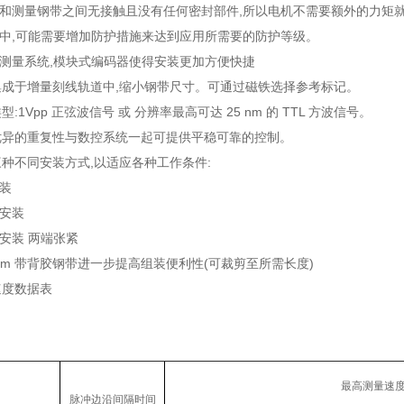
头和测量钢带之间无接触且没有任何密封部件,所以电机不需要额外的力矩
用中,可能需要增加防护措施来达到应用所需要的防护等级。
式测量系统,模块式编码器使得安装更加方便快捷
集成于增量刻线轨道中,缩小钢带尺寸。可通过磁铁选择参考标记。
:1Vpp 正弦波信号 或 分辨率最高可达 25 nm 的 TTL 方波信号。
优异的重复性与数控系统一起可提供平稳可靠的控制。
三种不同安装方式,以适应各种工作条件:
安装
板安装
安装 两端张紧
3 mm 带背胶钢带进一步提高组装便利性(可裁剪至所需长度)
速度数据表
最高测量速度(
脉冲边沿间隔时间