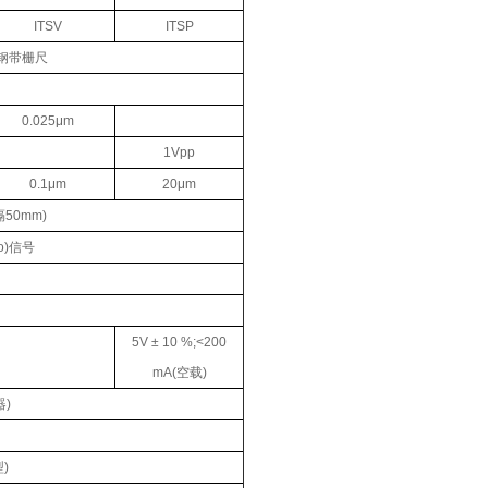
ITSV
ITSP
钢钢带栅尺
0.025μm
1Vpp
0.1μm
20μm
50mm)
o)信号
。
5V ± 10 %;<200
mA(空载)
)
)