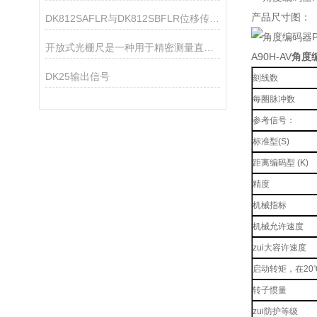
产品尺寸图：
DK812SAFLR与DK812SBFLR位移传感器技术差异
开放式光栅尺是一种用于精密测量直线位移的仪器
A90H-AV
角度编
DK25输出信号
刻线数
每圈脉冲数
参考信号：
标准型(S)
距离编码型 (K)
精度
机械指标
机械允许速度
zui大容许速度
启动转矩，在20
转子惯量
zui防护等级