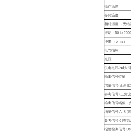
操作温度
存储温度
相对湿度 （无结
振动（50 to 200
冲击 （5 ms）
电气指标
光源
供电电压/zui
输出信号特征
增量信号(正余弦
参考信号 (三角波
输出信号幅值（负
增量信号 A, B (
参考信号R (有效
报警检测信号 Us