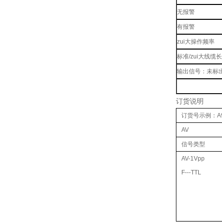
无报警
有报警
zui大操作频率
标准/zui大线缆
输出信号：未标
订货说明
订货号示例：A90H
AV
信号类型
AV-1Vpp
F---TTL