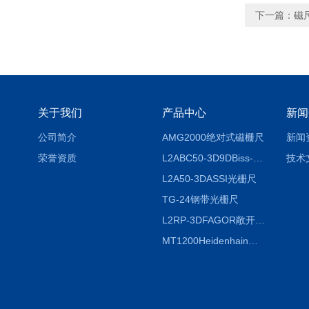
下一篇：
磁尺
关于我们
产品中心
新闻
公司简介
AMG2000绝对式磁栅尺
新闻
荣誉资质
L2ABC50-3D9DBiss-C光栅尺
技术
L2A50-3DASSI光栅尺
TG-24钢带光栅尺
L2RP-3DFAGOR敞开式光栅尺
MT1200Heidenhain海德汉METRO 增量式长度计