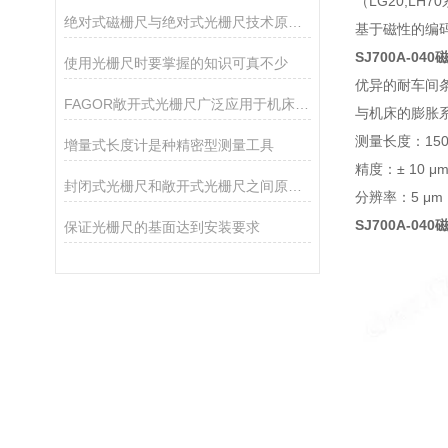
（LG20,LH
绝对式磁栅尺与绝对式光栅尺技术原理及区别
基于磁性的编
SJ700A-04
使用光栅尺时要掌握的知识可真不少
优异的耐车间
FAGOR敞开式光栅尺广泛应用于机床和数控系统中的位置和运动测量
与机床的膨胀
测量长度：150 mm
增量式长度计是种精密型测量工具
精度：± 10 μm
封闭式光栅尺和敞开式光栅尺之间原理区别及应用场合
分辨率：5 μm
SJ700A-04
保证光栅尺的基面达到安装要求