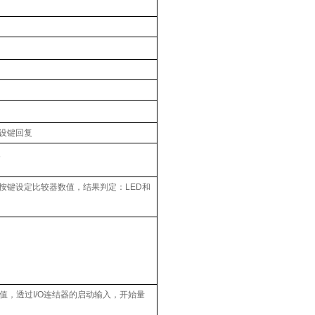
设键回复
复
按键设定比较器数值，结果判定：LED和
-峰值，透过I/O连结器的启动输入，开始量