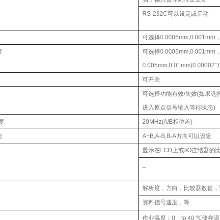
RS-232C可以设定或启动
可选择0.0005mm,0.001mm，
度
可选择0.0005mm,0.001mm
0.005mm,0.01mm(0.00002",0.
可开关
可选择功能有效/失效(如果
进入原点信号输入等待状态)
度
20MHz(A/B相位差)
能
A+B,A-B,B-A方向可以设定
显示在LCD上或I/O连结器的比
_
解析度，方向，比较器数值，
资料信号速度，等
作业温度：0 to 40 ℃储存温