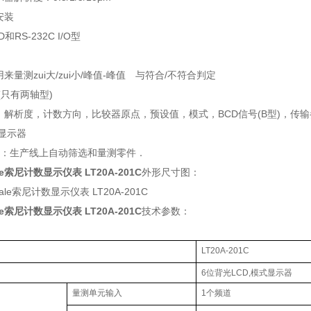
安装
和RS-232C I/O型
用来量测zui大/zui小/峰值-峰值 与符合/不符合判定
(只有两轴型)
：解析度，计数方向，比较器原点，预设值，模式，BCD信号(B型)，传输参
制显示器
范围：生产线上自动筛选和量测零件．
ale索尼计数显示仪表 LT20A-201C
外形尺寸图：
ale索尼计数显示仪表 LT20A-201C
技术参数：
LT20A-201C
6位背光LCD,模式显示器
量测单元输入
1个频道