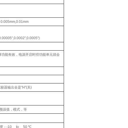
0.005mm,0.01mm
，
00005",0.0002",0.0005")
选择功能有效，电源开启时些功能单元就会
较器输出全是"H"(关)
预设值，模式，等
度：-10 to 50 ℃