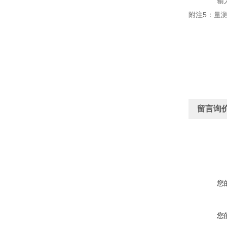
输入触发启
附注5：量
留言询
您
您