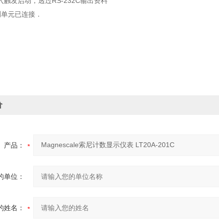
动，透过RS-232C输出资料
测单元已连接．
价
产品：
的单位：
的姓名：