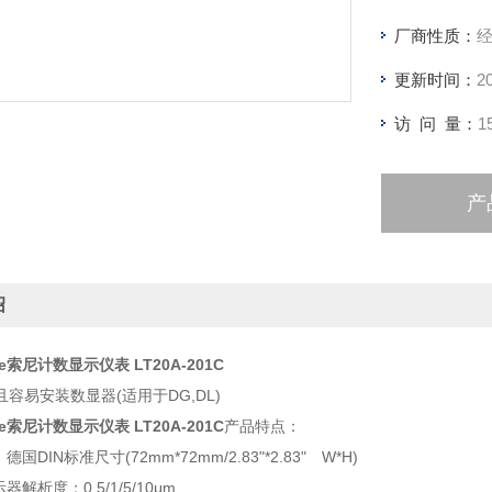
厂商性质：
更新时间：
2
访 问 量：
1
产
绍
ale索尼计数显示仪表 LT20A-201C
容易安装数显器(适用于DG,DL)
ale索尼计数显示仪表 LT20A-201C
产品特点：
国DIN标准尺寸(72mm*72mm/2.83"*2.83" W*H)
器解析度：0.5/1/5/10μm