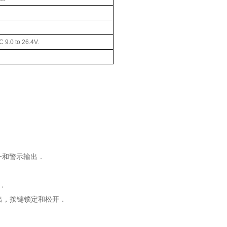
 to 26.4V.
一和警示输出．
．
出，按键锁定和松开．