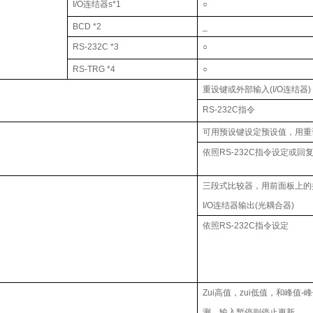
I/O连结器s*1
○
BCD *2
_
RS-232C *3
○
RS-TRG *4
○
重设键或外部输入(I/O连结器)
RS-232C指令
可用预设键设定预设值，用重
依照RS-232C指令设定或回
三段式比较器，用前面板上的
I/O连结器输出(光耦合器)
依照RS-232C指令设定
Zui高值，zui低值，和峰值
测，输入暂停则停止更新