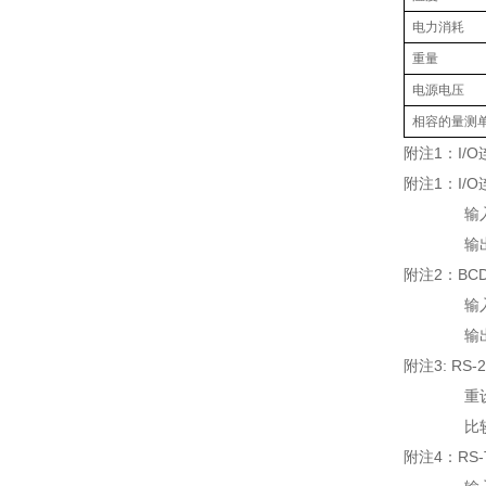
电力消耗 
重量
电源电压
相容的量测
附注1：I/
附注1：I/
输入：重设
输出：结
附注2：BC
输入：重
输出：5位
附注3: RS
重设，预
比较器数值
附注4：RS