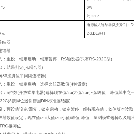
*5
6Ｗ
约.230g
电源输入连结器(3接脚位)：DC 9.0
单元
DG,DL系列
O连结器
O连结器
，锁定启动，锁定暂停，RS触发器(只有RS-232C型)
果判定(光耦合器)
D(36接脚位半间隔连结器)
设，锁定启动，选择比较器数值(4种设定)
数(开放式集电器)选择现在值/zui大值/zui小值/峰值—峰值其中之
-232C(8接脚位迷你德国DIN标准连结器)
设值设定/回复，锁定启动，锁定暂停，维持现在值，软体版本读取
设定，现在值/zui大值/zui小值/峰值-峰值 量测模式选择以及输
-TRG接脚位