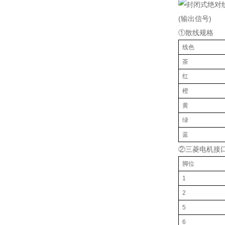
(输出信号)
①散线规格
线色
茶
红
橙
黄
绿
蓝
②三菱电机接
脚位
1
2
5
6