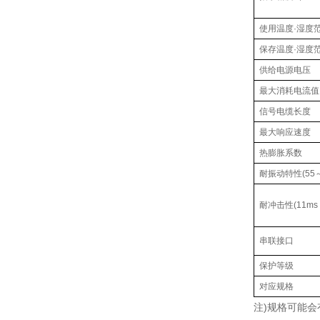
使用温度·湿度
保存温度·湿度
供给电源电压
最大消耗电流值
信号电缆长度
最大响应速度
热膨胀系数
耐振动特性(55～
耐冲击性(11ms 1
串联接口
保护等级
对应规格
注)规格可能会