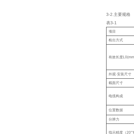
3-2.主要规格
表3-1
项目
检出方式
有效长度L0(mm
外观·安装尺寸
截面尺寸
电缆构成
位置数据
分辨力
指示精度（20°℃