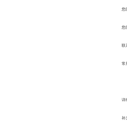
您
您
联
常
详
补