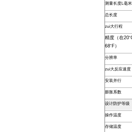
测量长度L毫米
总长度
zui大行程
精度（在20
˚
68
F）
˚
分辨率
zui大反应速度
安装并行
膨胀系数
设计防护等级
操作温度
存储温度