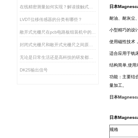
日本Magnesc
在线精密测量如何实现？解读接触式位移传感器的核心应用
耐油、耐灰尘
LVDT位移传感器的分类有哪些？
小型精巧的设
敞开式光栅尺在pcb电路板组装机中的作用
使用磁性技术
封闭式光栅尺和敞开式光栅尺之间原理区别及应用场合
适合应用于铣
无论是日常生活还是高科技的研发都需要用到电感测头
结构简单,使用
DK25输出信号
功能：主要结合索
量加工。
日本Magnesc
日本Magnesc
规格