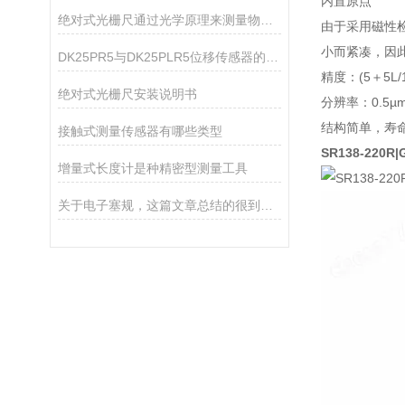
内置原点
绝对式光栅尺通过光学原理来测量物体的位置和位移
由于采用磁性
小而紧凑，因
DK25PR5与DK25PLR5位移传感器的核心区别
精度：(5＋5L/
绝对式光栅尺安装说明书
分辨率：0.5µ
结构简单，寿
接触式测量传感器有哪些类型
SR138-220R
增量式长度计是种精密型测量工具
关于电子塞规，这篇文章总结的很到位了