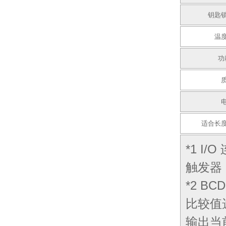
钥匙
温
功
适合长
*1 
触发器（
*2 B
比较值
输出当