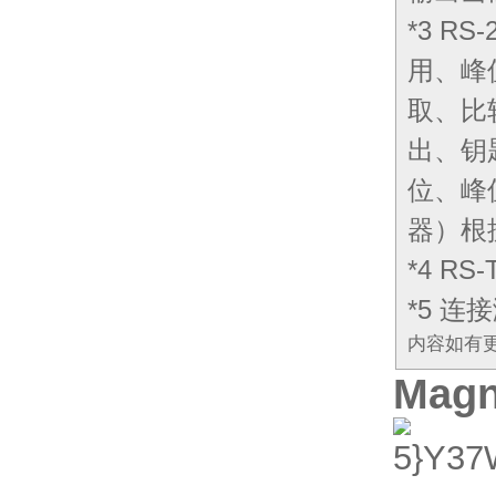
*3 R
用、峰
取、比
出、钥
位、峰
器）根
*4 R
*5 连
内容如有
Mag