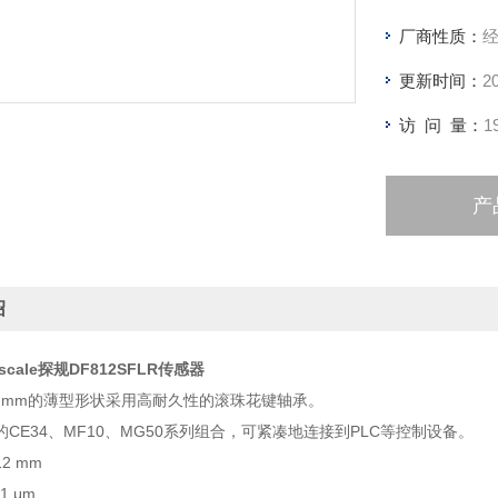
厂商性质：
更新时间：
2
访 问 量：
1
产
绍
escale探规DF812SFLR传感器
8 mm的薄型形状采用高耐久性的滚珠花键轴承。
CE34、MF10、MG50系列组合，可紧凑地连接到PLC等控制设备。
2 mm
1 μm