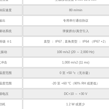
响应速度
80 m/min
输出
专用串行通信协议
驱动系统
弹簧挤出/真空引入
等级 ※1
直型 ： IP67 ; 直角类型 ： IP64 （IP67 +2）
抗振动
100 m/s2 (20 ～ 2,000 Hz)
抗冲击
1,000 m/s2 (11 ms)
温度范围
0 至 +50 °c（无冷凝）
温度范围
-20 至 +60 °C（90% RH 或更低）
源电压
DC+10 ～ +30 V
功耗
1.2 W 或更少