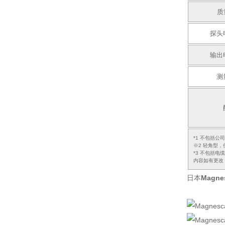
质
探头
输出
测
*1 不包括公
※2 轻角型，
*3 不包括电
内容如有更改
日本
Magn