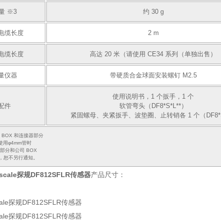
量 ※3
约 30 g
电缆长度
2 m
电缆长度
高达 20 米（请使用 CE34 系列（单独出售）
量仪器
带硬质合金球面安装螺钉 M2.5
使用说明书，1 个扳手，1 个
配件
软管弯头（DF8*S*L**）
紧固螺母、夹紧扳手、波垫圈、止转销各 1 个（DF8*S*
司 BOX 和连接器部分
使用φ4mm管时
缆部分和公司 BOX
，恕不另行通知。
escale探规DF812SFLR传感器
产品尺寸：