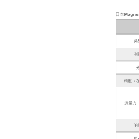
日本
Magn
类
测
精度（在 
测量力（2
响
原