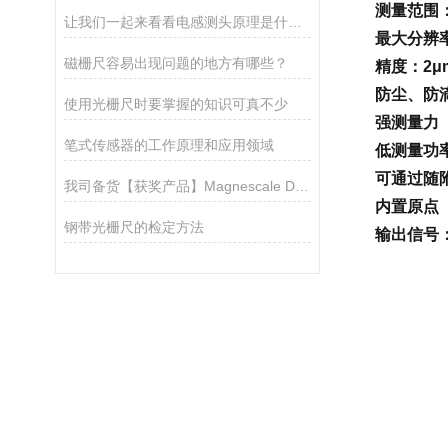
测量范围：
让我们一起来看看电感测头原理是什么？
最大分辨率
磁栅尺容易出现问题的地方有哪些？
精度：2μm
防尘、防滴
使用光栅尺时要掌握的知识可真不少
强测量力（D
笔式传感器的工作原理和应用领域
低测量功率
可通过随附
​我司备货【获奖产品】Magnescale DK800S系列笔形测头
内置原点
钢带光栅尺的检定方法
输出信号