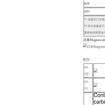
触角
辅料
*1 连接至LT
*2 所示质量是
麦格铭保留更改
日本Magnesc
配件
DZ-
100
DZ-
121