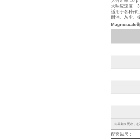
大分辨率:10 μ
大响应速度：3
适用于各种作业
耐油、灰尘、
Magnescal
内容如有更改，恕
配套磁尺：